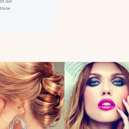
dit aut
atione