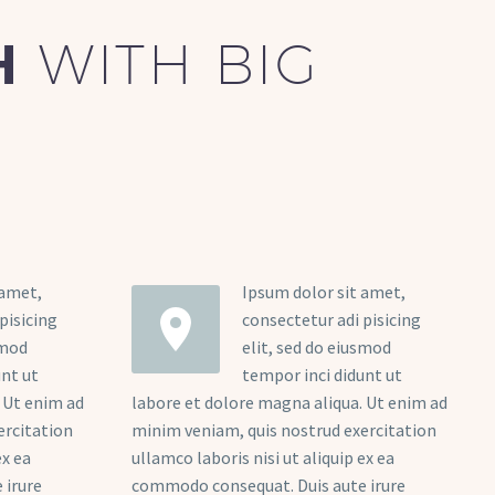
TH
WITH BIG
 amet,
Ipsum dolor sit amet,


pisicing
consectetur adi pisicing
smod
elit, sed do eiusmod
unt ut
tempor inci didunt ut
 Ut enim ad
labore et dolore magna aliqua. Ut enim ad
ercitation
minim veniam, quis nostrud exercitation
ex ea
ullamco laboris nisi ut aliquip ex ea
 irure
commodo consequat. Duis aute irure