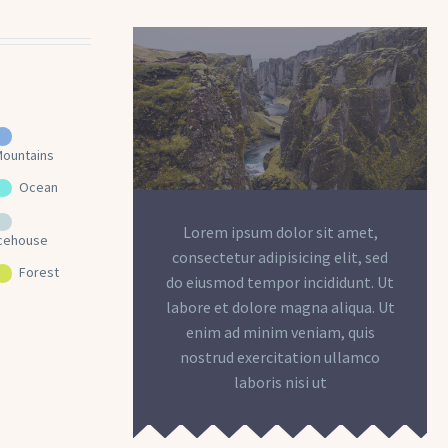
Mountains
Ocean
Lorem ipsum dolor sit amet,
Icehouse
consectetur adipisicing elit, sed
Forest
do eiusmod tempor incididunt. Ut
labore et dolore magna aliqua. Ut
enim ad minim veniam, quis
nostrud exercitation ullamco
laboris nisi ut