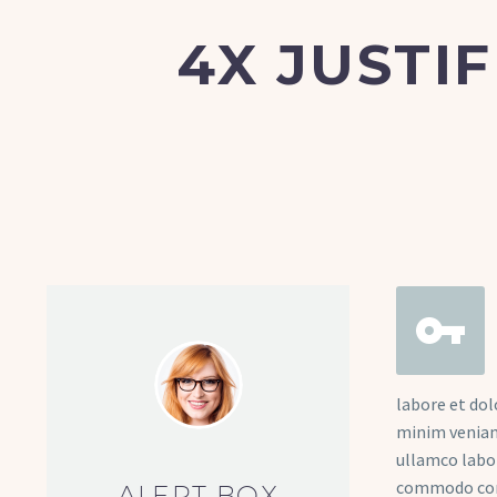
4X JUSTI


labore et dol
minim veniam
ullamco labori
commodo cons
ALERT BOX