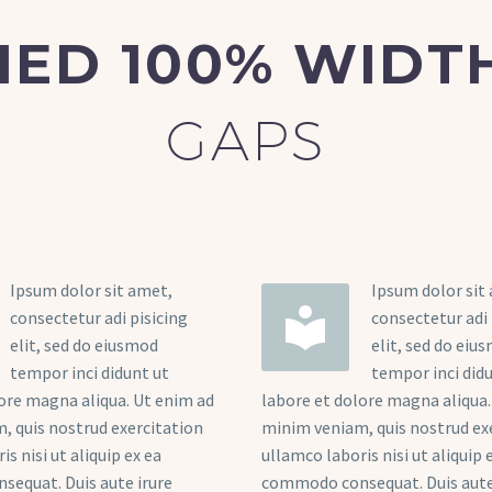
FIED 100% WID
GAPS
Ipsum dolor sit amet,
Ipsum dolor sit


consectetur adi pisicing
consectetur adi 
elit, sed do eiusmod
elit, sed do eiu
tempor inci didunt ut
tempor inci did
ore magna aliqua. Ut enim ad
labore et dolore magna aliqua.
, quis nostrud exercitation
minim veniam, quis nostrud ex
s nisi ut aliquip ex ea
ullamco laboris nisi ut aliquip 
equat. Duis aute irure
commodo consequat. Duis aute