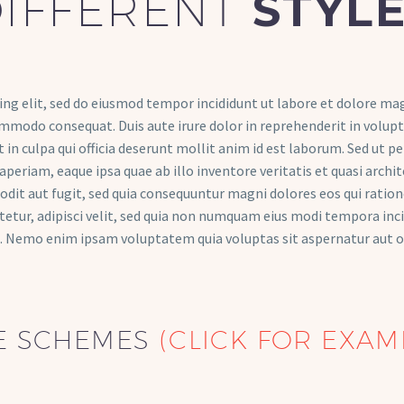
IFFERENT
STYLE
ing elit, sed do eiusmod tempor incididunt ut labore et dolore ma
ommodo consequat. Duis aute irure dolor in reprehenderit in volupta
in culpa qui officia deserunt mollit anim id est laborum. Sed ut p
riam, eaque ipsa quae ab illo inventore veritatis et quasi archit
odit aut fugit, sed quia consequuntur magni dolores eos qui rati
ctetur, adipisci velit, sed quia non numquam eius modi tempora i
 Nemo enim ipsam voluptatem quia voluptas sit aspernatur aut od
E SCHEMES
(CLICK FOR EXAM