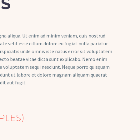
S
gna aliqua. Ut enim ad minim veniam, quis nostrud
te velit esse cillum dolore eu fugiat nulla pariatur.
erspiciatis unde omnis iste natus error sit voluptatem
ecto beatae vitae dicta sunt explicabo. Nemo enim
one voluptatem sequi nesciunt. Neque porro quisquam
ncidunt ut labore et dolore magnam aliquam quaerat
it aut fugit
PLES)